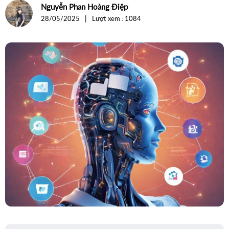
For Internal
Nguyễn Phan Hoàng Điệp
&
|
28/05/2025
Lượt xem : 1084
CEO
Tiết
Kiệm
Hàng
Giờ
Mỗi
Ngày