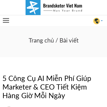
5
Công
Trang chủ
/ Bài viết
Cụ
AI
Miễn
5 Công Cụ AI Miễn Phí Giúp
Phí
Marketer & CEO Tiết Kiệm
Giúp
Hàng Giờ Mỗi Ngày
For Client
Marketer