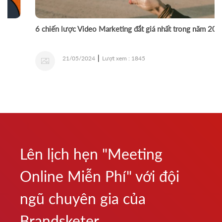
Tấn công mạng cấp thấp, “ông trùm” dữ liệu Facebook -
CEO Mark Zuckerberg cũng bị rò rỉ thông tin?
Đỗ Ngọc Vi
|
10/04/2021
Lượt xem : 1645
Lên lịch hẹn "Meeting
Online Miễn Phí" với đội
ngũ chuyên gia của
Brandsketer