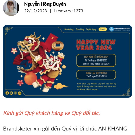
For Internal
Nguyễn Hồng Duyên
dương
|
22/12/2023
Lượt xem : 1273
lịch
năm
2024
Kính gửi Quý khách hàng và Quý đối tác,
Brandsketer xin gửi đến Quý vị lời chúc AN KHANG