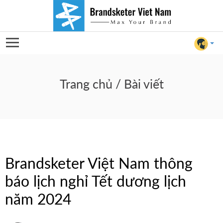
Brandsketer
Việt
Trang chủ
/ Bài viết
Nam
thông
báo
Brandsketer Việt Nam thông
lịch
báo lịch nghỉ Tết dương lịch
nghỉ
năm 2024
For Client
Tết