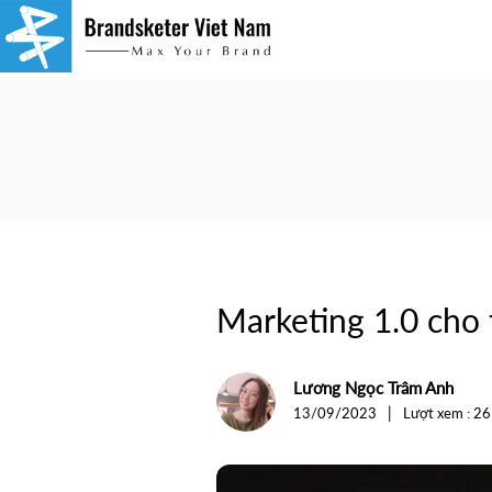
Marketing
1.0
cho
tới
5.0
Marketing 1.0 cho 
&
Cách
Lương Ngọc Trâm Anh
|
13/09/2023
Lượt xem : 2
tổ
chức