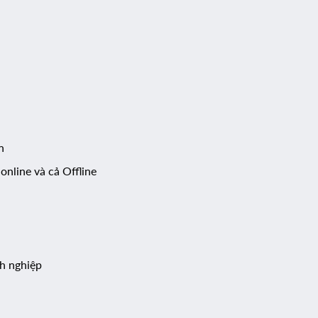
on
nline và cả Offline
:
nh nghiệp