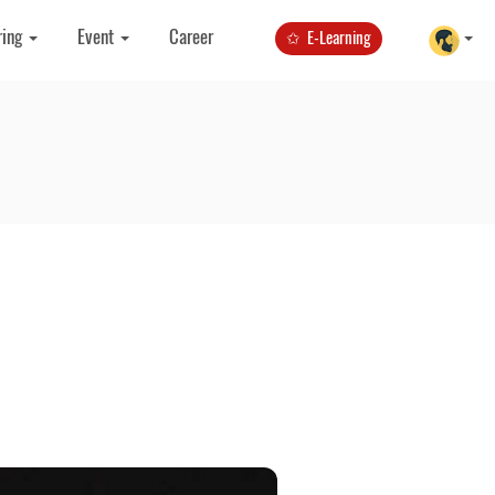
ring
Event
Career
✩ E-Learning