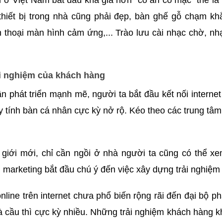
 ở Việt Nam bắt đầu khá giả hơn “có ăn có mặc” thế là
thiết bị trong nhà cũng phải đẹp, bàn ghế gỗ chạm k
ện thoại màn hình cảm ứng,... Trào lưu cài nhạc chờ, 
ải nghiệm của khách hàng
ần phát triển mạnh mẽ, người ta bắt đầu kết nối intern
tính bàn cá nhân cực kỳ nở rộ. Kéo theo các trung tâm 
ế giới mới, chỉ cần ngồi ở nhà người ta cũng có thể x
àm marketing bắt đầu chú ý đến việc xây dựng trải nghiệ
line trên internet chưa phổ biến rộng rãi đến đại bộ 
mà cầu thì cực kỳ nhiều. Những trải nghiệm khách hàng k