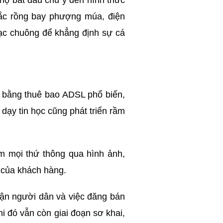
 họ bắt đầu chú ý đến hình thức
hắc rồng bay phượng múa, điện
nhạc chuông để khẳng định sự cá
et bằng thuê bao ADSL phổ biến,
dạy tin học cũng phát triển rầm
em mọi thứ thông qua hình ảnh,
m của khách hàng.
phận người dân và việc đăng bán
hi đó vẫn còn giai đoạn sơ khai,