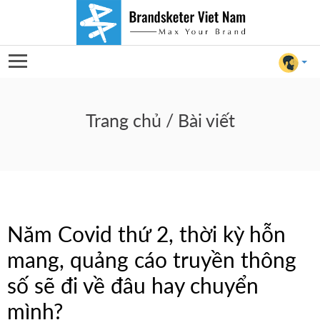
Năm
Covid
Trang chủ
/ Bài viết
thứ
2,
thời
Năm Covid thứ 2, thời kỳ hỗn
kỳ
mang, quảng cáo truyền thông
hỗn
số sẽ đi về đâu hay chuyển
For Client
mang,
mình?