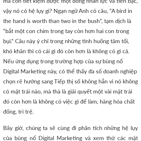
mà còn tiết kiệm được một đống nhân lực và tiền bạc,
vậy nó có hệ lụy gì? Ngạn ngữ Anh có câu, “A bird in
the hand is worth than two in the bush”, tạm dịch là
“bắt một con chim trong tay còn hơn hai con trong
bụi.” Câu này ý chỉ trong những tình huống tăm tối,
khó khăn thì có cái gì đó còn hơn là không có gì cả.
Nếu ứng dụng trong trường hợp của sự bùng nổ
Digital Marketing này, có thể thấy đa số doanh nghiệp
chọn rẽ hướng sang Tiếp thị số không hẳn vì nó không
có mặt trái nào, mà thà là giải quyết một vài mặt trái
đó còn hơn là không có việc gì để làm, hàng hóa chất
đống, trì trệ.
Bây giờ, chúng ta sẽ cùng đi phân tích những hệ lụy
của bùng nổ Digital Marketing và xem thử các mặt