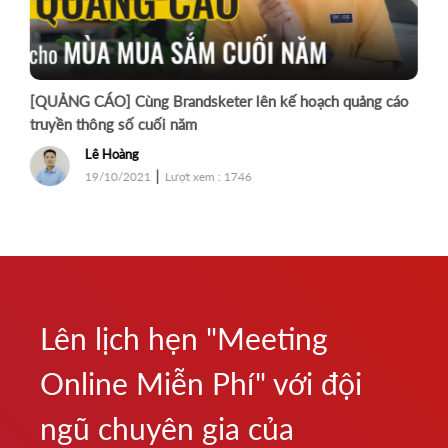
[QUẢNG CÁO] Cùng Brandsketer lên kế hoạch quảng cáo
truyền thông số cuối năm
Lê Hoàng
|
19/10/2021
Lượt xem : 1746
Lên lịch hẹn "Meeting
Online Miễn Phí" với đội
ngũ chuyên gia của