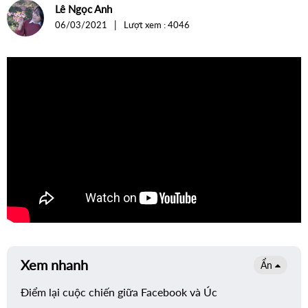
For Internal
Lê Ngọc Anh
thông
|
06/03/2021
Lượt xem : 4046
giữa
Facebook
và
nước
Úc
Xem nhanh
Ẩn
Điểm lại cuộc chiến giữa Facebook và Úc