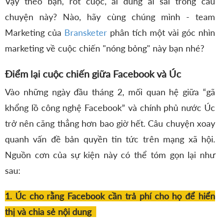
Vậy theo bạn, rốt cuộc, ai đúng ai sai trong câu
chuyện này? Nào, hãy cùng chúng mình - team
Marketing của
Bransketer
phân tích một vài góc nhìn
marketing về cuộc chiến "nóng bỏng" này bạn nhé?
Điểm lại cuộc chiến giữa Facebook và Úc
Vào những ngày đầu tháng 2, mối quan hệ giữa “gã
khổng lồ công nghệ Facebook” và chính phủ nước Úc
trở nên căng thẳng hơn bao giờ hết. Câu chuyện xoay
quanh vấn đề bản quyền tin tức trên mạng xã hội.
Nguồn cơn của sự kiện này có thể tóm gọn lại như
sau:
1. Úc cho rằng Facebook cần trả phí cho họ để hiển
thị và chia sẻ nội dung