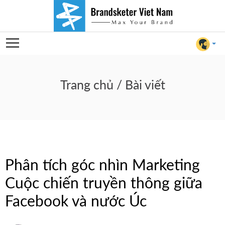
Phân
tích
Trang chủ
/ Bài viết
góc
nhìn
Marketing
Phân tích góc nhìn Marketing
Cuộc
Cuộc chiến truyền thông giữa
chiến
Facebook và nước Úc
For Client
truyền