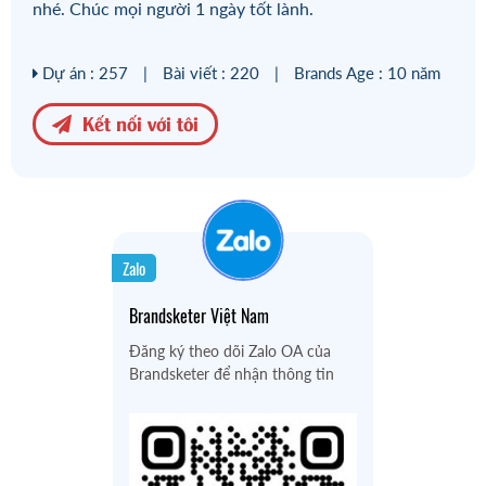
nhé. Chúc mọi người 1 ngày tốt lành.
Dự án : 257
|
Bài viết : 220
|
Brands Age : 10 năm
Kết nối với tôi
Zalo
Brandsketer Việt Nam
Đăng ký theo dõi Zalo OA của
Brandsketer để nhận thông tin
mới nhất.