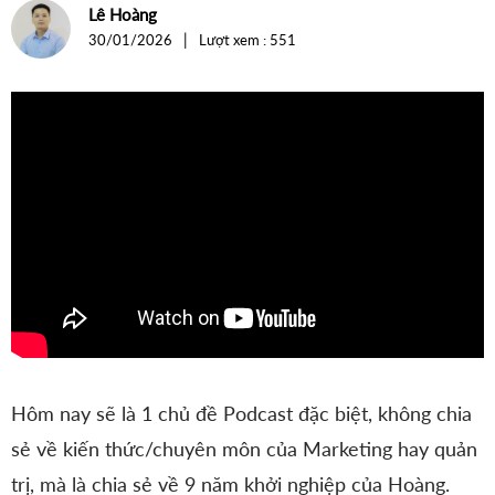
For Internal
Lê Hoàng
năm
|
30/01/2026
Lượt xem : 551
sinh
nhật
Brandsketer
Vietnam
Hôm nay sẽ là 1 chủ đề Podcast đặc biệt, không chia
sẻ về kiến thức/chuyên môn của Marketing hay quản
trị, mà là chia sẻ về 9 năm khởi nghiệp của Hoàng.