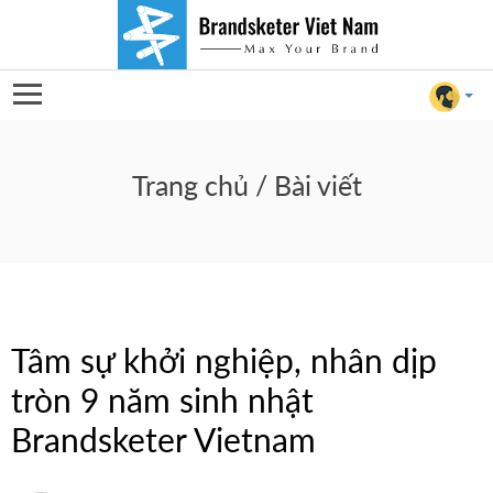
Tâm
sự
Trang chủ
/ Bài viết
khởi
nghiệp,
nhân
Tâm sự khởi nghiệp, nhân dịp
dịp
tròn 9 năm sinh nhật
tròn
Brandsketer Vietnam
For Client
9