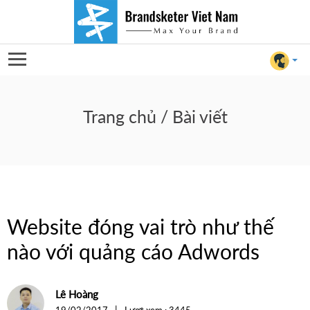
Website
đóng
Trang chủ
/ Bài viết
vai
trò
như
Website đóng vai trò như thế
thế
nào với quảng cáo Adwords
nào
For Client
Lê Hoàng
với
|