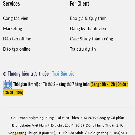
Services
For Client
Cộng tác viên
Báo giá & Quy trình
Marketing
Đăng ký thành viên
Đào tạo offline
Case Study thành công
Đào tạo online
Tra cứu dự án
Thương hiệu trực thuộc :
Taxi Bảo Lộc
©
Thời gian làm việc : Từ thứ 2 - sáng thứ 7 hàng tuần
(Sáng : 8h - 12h |
Chiều :
13h30 - 18h)
Chịu trách nhiệm nội dung : Lại Hữu Thiện / © 2019 Công ty Cổ phần
Brandsketer Việt Nam / Địa chỉ : Lầu 4, Số 39 Đông Hưng Thuận 2, P.
Đông Hưng Thuận, (Quận 12), TP. Hồ Chí Minh / Số điện thoại : +(84) 901