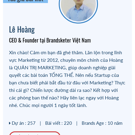
#làm website chuyên nghiệp
#thiết kế website là gì
Lê Hoàng
#thiết kế website bán hàng
#thiết kế website
CEO & Founder tại Brandsketer Việt Nam
#tên miền website
#cách seo website lên google
Xin chào! Cảm ơn bạn đã ghé thăm. Lăn lộn trong lĩnh
vực Marketing từ 2012, chuyên môn chính của Hoàng
#seo website cơ bản
#seo website google
là QUẢN TRỊ MARKETING, giúp doanh nghiệp giải
quyết các bài toán TỔNG THỂ. Nên nếu Startup của
#seo website hiệu quả
bạn chưa biết phải bắt đầu từ đâu với Marketing? Thực
thi cái gì? Chiến lược đường dài ra sao? Kết hợp với
các phòng ban thế nào? Hãy liên lạc ngay với Hoàng
nhé. Chúc mọi người 1 ngày tốt lành.
Dự án : 257
|
Bài viết : 220
|
Brands Age : 10 năm