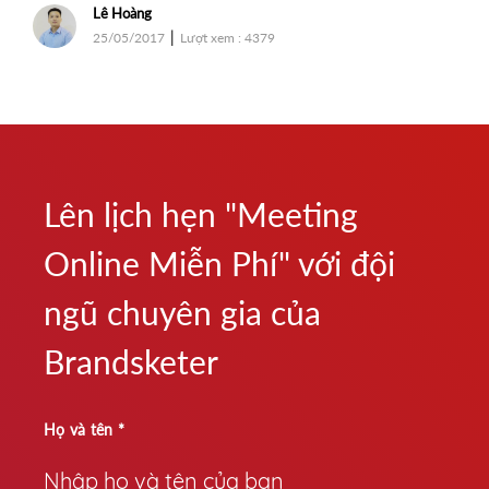
Lê Hoàng
|
|
17
Lượt xem : 4006
01/03/2017
L
Lên lịch hẹn "Meeting
Online Miễn Phí" với đội
ngũ chuyên gia của
Brandsketer
Họ và tên *