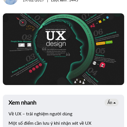
19/02/2017
Lượt xem : 3445
For Internal
quảng
cáo
Adwords
Xem nhanh
Ẩn
Về UX – trải nghiệm người dùng
Một số điểm cần lưu ý khi nhận xét về UX