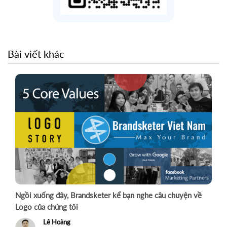
Bài viết khác
 bạn nghe câu chuyện về
Từ nhân sự gửi : Đại gia đình to bự
Nguyễn Hồng Duyên