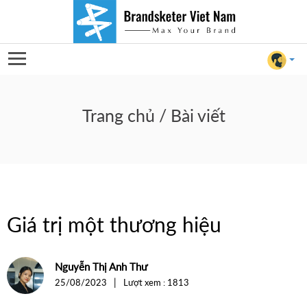
Giá
trị
Trang chủ
/ Bài viết
một
thương
hiệu
Giá trị một thương hiệu
Nguyễn Thị Anh Thư
For Client
|
25/08/2023
Lượt xem : 1813