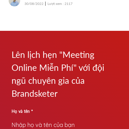
|
17
29/12/2023
Lượt xem : 1331
Lên lịch hẹn "Meeting
Online Miễn Phí" với đội
ngũ chuyên gia của
Brandsketer
Họ và tên *