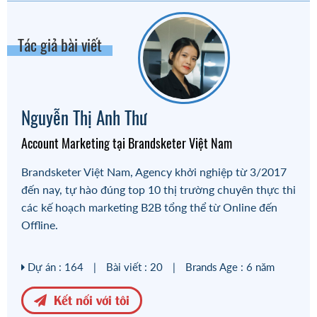
#xây dựng thương hiệu branding
#branding thương hiệu
#branding marketing
Tác giả bài viết
#branding là gì
#branding and marketing
#brandsketer việt nam
Nguyễn Thị Anh Thư
Account Marketing tại Brandsketer Việt Nam
Brandsketer Việt Nam, Agency khởi nghiệp từ 3/2017
đến nay, tự hào đúng top 10 thị trường chuyên thực thi
các kế hoạch marketing B2B tổng thể từ Online đến
Offline.
Dự án : 164
|
Bài viết : 20
|
Brands Age : 6 năm
Kết nối với tôi