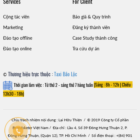
Services
For Client
Cộng tác viên
Báo giá & Quy trình
Marketing
Đăng ký thành viên
Đào tạo offline
Case Study thành công
Đào tạo online
Tra cứu dự án
Thương hiệu trực thuộc :
Taxi Bảo Lộc
©
Thời gian làm việc : Từ thứ 2 - sáng thứ 7 hàng tuần
(Sáng : 8h - 12h |
Chiều :
13h30 - 18h)
Chịu trách nhiệm nội dung : Lại Hữu Thiện / © 2019 Công ty Cổ phần
Brandsketer Việt Nam / Địa chỉ : Lầu 4, Số 39 Đông Hưng Thuận 2, P.
Đông Hưng Thuận, (Quận 12), TP. Hồ Chí Minh / Số điện thoại : +(84) 901