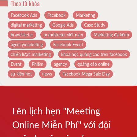
Theo từ khóa
Facebook Ads
Facebook
Marketing
digital marketing
Google Ads
Case Study
brandsketer
brandsketer việt nam
Marketing đa kênh
agencymarketing
Facebook Event
chiến lược marketing
khóa học quảng cáo trên facebook
Event
Phiếm
agency
quảng cáo online
sự kiện hot
news
Facebook Mega Sale Day
Lên lịch hẹn "Meeting
Online Miễn Phí" với đội