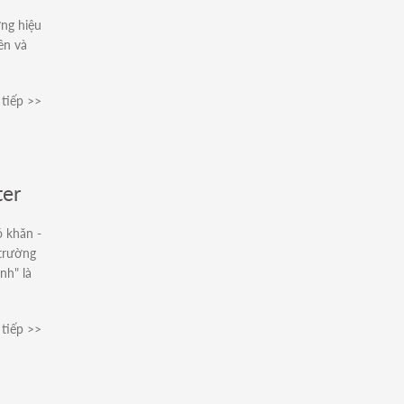
ơng hiệu
ên và
tiếp >>
ter
ó khăn -
 trường
nh" là
tiếp >>