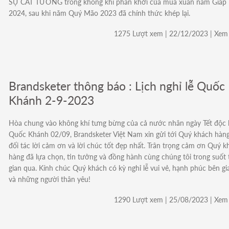
SỰ CÁT TƯỜNG trong không khí phấn khởi của mùa xuân năm Giáp 
2024, sau khi năm Quý Mão 2023 đã chính thức khép lại.
1275 Lượt xem | 22/12/2023 | Xem 
Brandsketer thông báo : Lịch nghỉ lễ Quốc
Khánh 2-9-2023
Hòa chung vào không khí tưng bừng của cả nước nhân ngày Tết độc l
Quốc Khánh 02/09, Brandsketer Việt Nam xin gửi tới Quý khách hàn
đối tác lời cảm ơn và lời chúc tốt đẹp nhất. Trân trọng cảm ơn Quý k
hàng đã lựa chọn, tin tưởng và đồng hành cùng chúng tôi trong suốt 
gian qua. Kính chúc Quý khách có kỳ nghỉ lễ vui vẻ, hạnh phúc bên gi
và những người thân yêu!
1290 Lượt xem | 25/08/2023 | Xem 