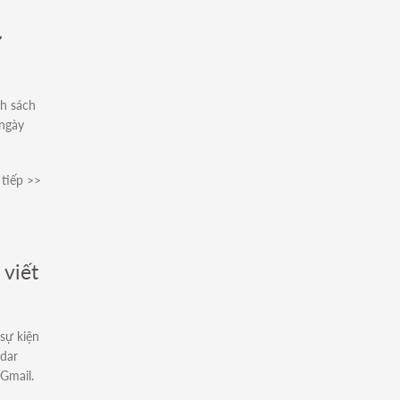
ừ
h sách
 ngày
tiếp >>
 viết
sự kiện
ndar
Gmail.