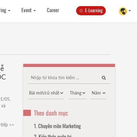
ring
Event
Career
✩ E-Learning
lễ
ỐC
1/05,
 và
Theo danh mục
tiếp >>
1. Chuyên môn Marketing
2. Kiến thức quản trị