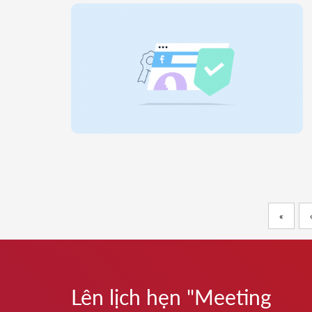
«
Lên lịch hẹn "Meeting