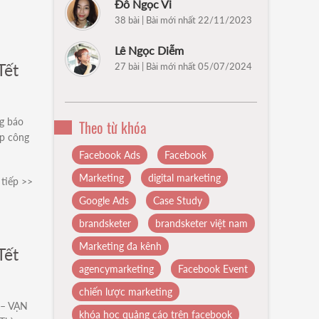
Đỗ Ngọc Vi
38 bài | Bài mới nhất 22/11/2023
Lê Ngọc Diễm
Tết
27 bài | Bài mới nhất 05/07/2024
ng báo
Theo từ khóa
ếp công
Facebook Ads
Facebook
Marketing
digital marketing
tiếp >>
Google Ads
Case Study
brandsketer
brandsketer việt nam
Marketing đa kênh
Tết
agencymarketing
Facebook Event
chiến lược marketing
 – VẠN
khóa học quảng cáo trên facebook