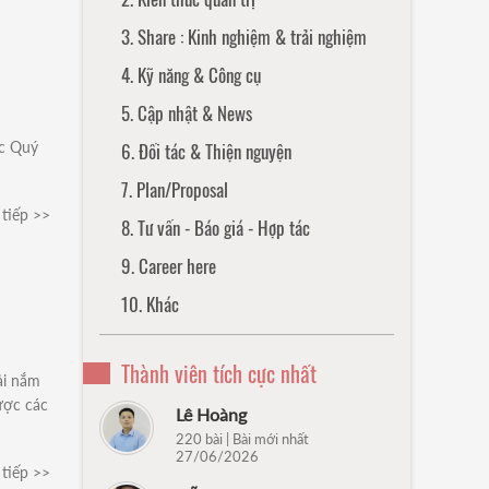
3. Share : Kinh nghiệm & trải nghiệm
4. Kỹ năng & Công cụ
5. Cập nhật & News
úc Quý
6. Đối tác & Thiện nguyện
7. Plan/Proposal
tiếp >>
8. Tư vấn - Báo giá - Hợp tác
9. Career here
10. Khác
Thành viên tích cực nhất
ải nắm
ược các
Lê Hoàng
220 bài | Bài mới nhất
27/06/2026
tiếp >>