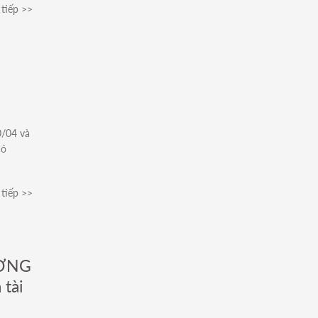
tiếp >>
/04 và
có
tiếp >>
ƯƠNG
tài