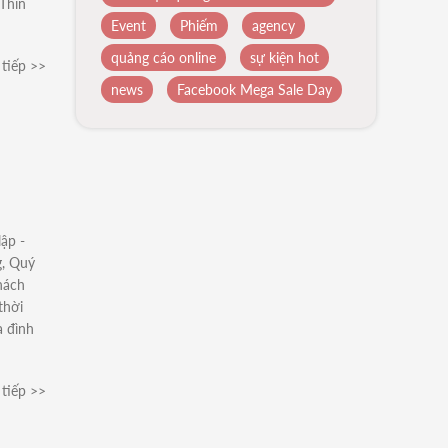
Thìn
Event
Phiếm
agency
quảng cáo online
sự kiện hot
tiếp >>
news
Facebook Mega Sale Day
ập -
g, Quý
hách
thời
a đình
tiếp >>