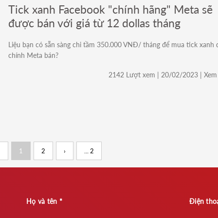
Tick xanh Facebook "chính hãng" Meta sẽ
được bán với giá từ 12 dollas tháng
Liệu bạn có sẵn sàng chi tầm 350.000 VNĐ/ tháng để mua tick xanh 
chính Meta bán?
2142 Lượt xem | 20/02/2023 | Xem 
‹
1
2
›
... 2
Họ và tên *
Điện thoạ