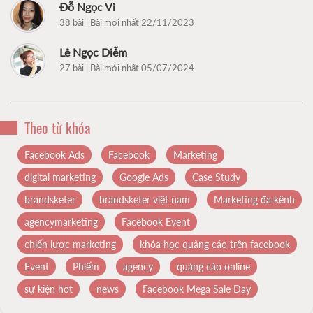
Đỗ Ngọc Vi
38 bài | Bài mới nhất 22/11/2023
Lê Ngọc Diễm
27 bài | Bài mới nhất 05/07/2024
Theo từ khóa
Facebook Ads
Facebook
Marketing
digital marketing
Google Ads
Case Study
brandsketer
brandsketer việt nam
Marketing đa kênh
agencymarketing
Facebook Event
chiến lược marketing
khóa học quảng cáo trên facebook
Event
Phiếm
agency
quảng cáo online
sự kiện hot
news
Facebook Mega Sale Day