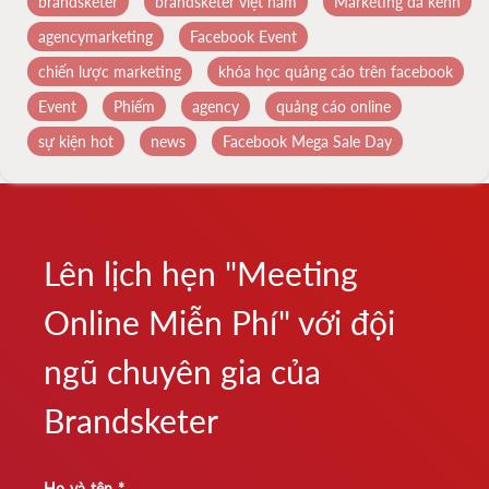
brandsketer
brandsketer việt nam
Marketing đa kênh
agencymarketing
Facebook Event
chiến lược marketing
khóa học quảng cáo trên facebook
Event
Phiếm
agency
quảng cáo online
sự kiện hot
news
Facebook Mega Sale Day
Lên lịch hẹn "Meeting
Online Miễn Phí" với đội
ngũ chuyên gia của
Brandsketer
Họ và tên *