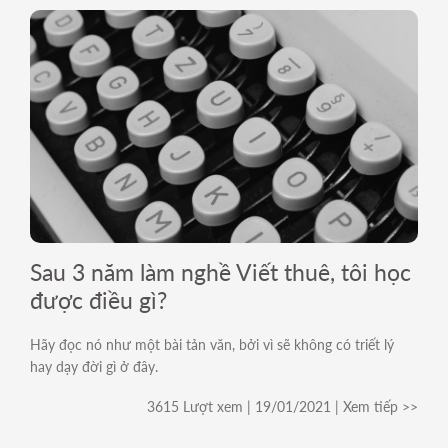
Sau 3 năm làm nghề Viết thuê, tôi học
được điều gì?
Hãy đọc nó như một bài tản văn, bởi vì sẽ không có triết lý
hay dạy đời gì ở đây.
3615 Lượt xem | 19/01/2021 | Xem tiếp >>