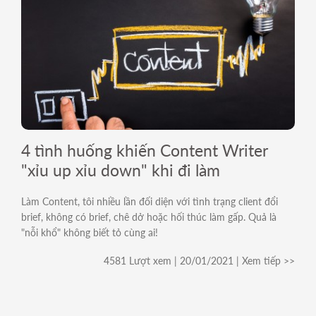
4 tình huống khiến Content Writer
"xỉu up xỉu down" khi đi làm
Làm Content, tôi nhiều lần đối diện với tình trạng client đổi
brief, không có brief, chê dở hoặc hối thúc làm gấp. Quả là
"nỗi khổ" không biết tỏ cùng ai!
4581 Lượt xem | 20/01/2021 | Xem tiếp >>