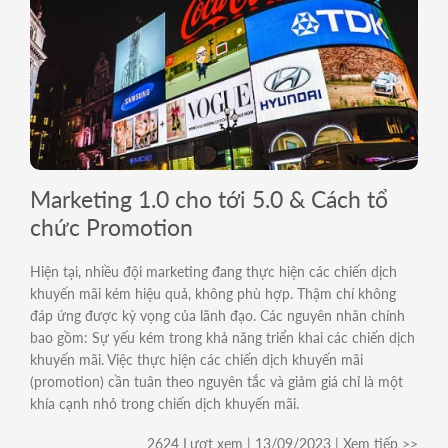
Marketing 1.0 cho tới 5.0 & Cách tổ
chức Promotion
Hiện tại, nhiều đội marketing đang thực hiện các chiến dịch
khuyến mãi kém hiệu quả, không phù hợp. Thậm chí không
đáp ứng được kỳ vọng của lãnh đạo. Các nguyên nhân chính
bao gồm: Sự yếu kém trong khả năng triển khai các chiến dịch
khuyến mãi. Việc thực hiện các chiến dịch khuyến mãi
(promotion) cần tuân theo nguyên tắc và giảm giá chỉ là một
khía cạnh nhỏ trong chiến dịch khuyến mãi.
2624 Lượt xem | 13/09/2023 | Xem tiếp >>