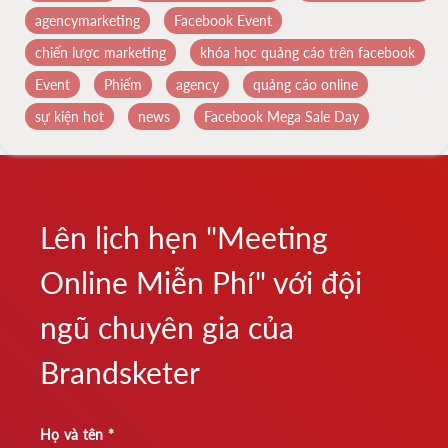
agencymarketing
Facebook Event
chiến lược marketing
khóa học quảng cáo trên facebook
Event
Phiếm
agency
quảng cáo online
sự kiện hot
news
Facebook Mega Sale Day
Lên lịch hẹn "Meeting
Online Miễn Phí" với đội
ngũ chuyên gia của
Brandsketer
Họ và tên *