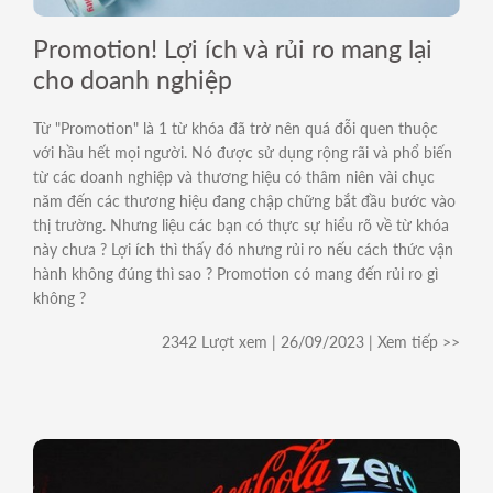
For Internal
Promotion! Lợi ích và rủi ro mang lại
cho doanh nghiệp
Từ "Promotion" là 1 từ khóa đã trở nên quá đỗi quen thuộc
với hầu hết mọi người. Nó được sử dụng rộng rãi và phổ biến
từ các doanh nghiệp và thương hiệu có thâm niên vài chục
năm đến các thương hiệu đang chập chững bắt đầu bước vào
thị trường. Nhưng liệu các bạn có thực sự hiểu rõ về từ khóa
này chưa ? Lợi ích thì thấy đó nhưng rủi ro nếu cách thức vận
hành không đúng thì sao ? Promotion có mang đến rủi ro gì
không ?
2342 Lượt xem | 26/09/2023 | Xem tiếp >>