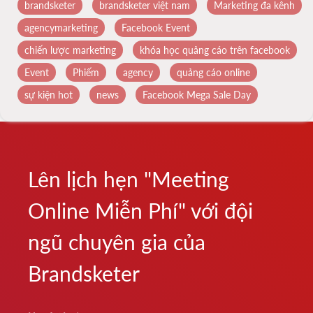
brandsketer
brandsketer việt nam
Marketing đa kênh
agencymarketing
Facebook Event
chiến lược marketing
khóa học quảng cáo trên facebook
Event
Phiếm
agency
quảng cáo online
sự kiện hot
news
Facebook Mega Sale Day
Lên lịch hẹn "Meeting
Online Miễn Phí" với đội
ngũ chuyên gia của
Brandsketer