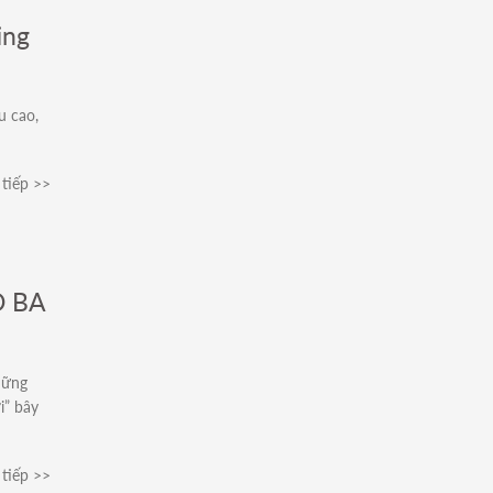
ing
u cao,
tiếp >>
Ô BA
hững
i” bây
tiếp >>