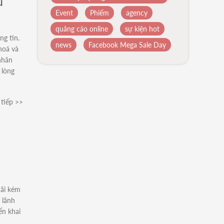
u
Event
Phiếm
agency
quảng cáo online
sự kiện hot
ng tin.
news
Facebook Mega Sale Day
hoá và
nhân
 lòng
tiếp >>
mãi kém
 lãnh
ển khai