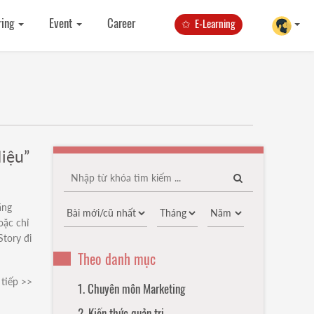
ring
Event
Career
✩ E-Learning
iệu”
ằng
oặc chỉ
Story đi
Theo danh mục
tiếp >>
1. Chuyên môn Marketing
2. Kiến thức quản trị