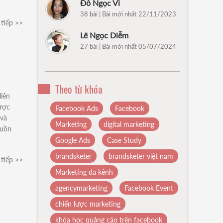
Đỗ Ngọc Vi
38 bài | Bài mới nhất 22/11/2023
tiếp >>
Lê Ngọc Diễm
27 bài | Bài mới nhất 05/07/2024
Theo từ khóa
liên
được
Facebook Ads
Facebook
 và
Marketing
digital marketing
guồn
Google Ads
Case Study
brandsketer
brandsketer việt nam
tiếp >>
Marketing đa kênh
agencymarketing
Facebook Event
chiến lược marketing
khóa học quảng cáo trên facebook