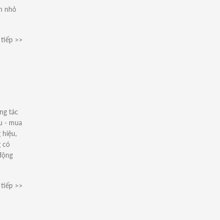
nh nhỏ
tiếp >>
ng tác
u - mua
 hiệu,
 có
 động
tiếp >>