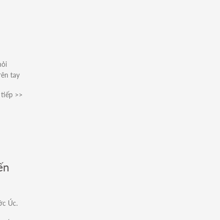
hỏi
rên tay
tiếp >>
ến
ớc Úc.