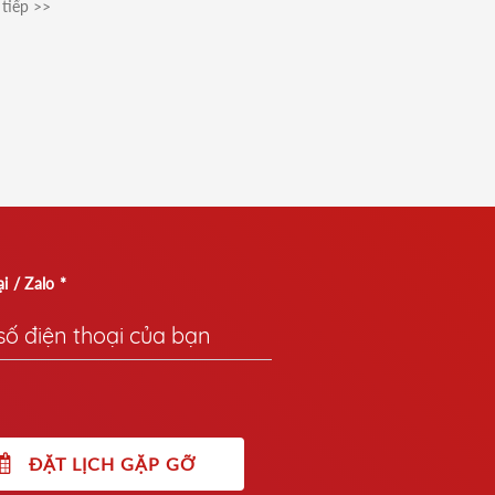
tiếp >>
i / Zalo *
ĐẶT LỊCH GẶP GỠ