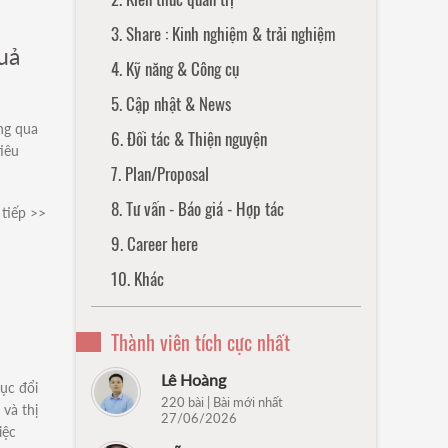
3. Share : Kinh nghiệm & trải nghiệm
uả
4. Kỹ năng & Công cụ
5. Cập nhật & News
ng qua
6. Đối tác & Thiện nguyện
iêu
7. Plan/Proposal
8. Tư vấn - Báo giá - Hợp tác
tiếp >>
9. Career here
10. Khác
Thành viên tích cực nhất
Lê Hoàng
ục đổi
220 bài | Bài mới nhất
và thị
27/06/2026
iệc